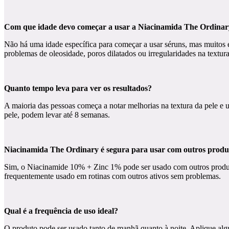
Com que idade devo começar a usar a Niacinamida The Ordina
Não há uma idade específica para começar a usar séruns, mas muitos 
problemas de oleosidade, poros dilatados ou irregularidades na textura
Quanto tempo leva para ver os resultados?
A maioria das pessoas começa a notar melhorias na textura da pele e
pele, podem levar até 8 semanas.
Niacinamida The Ordinary é segura para usar com outros produ
Sim, o Niacinamide 10% + Zinc 1% pode ser usado com outros produtos
frequentemente usado em rotinas com outros ativos sem problemas.
Qual é a frequência de uso ideal?
O produto pode ser usado tanto de manhã quanto à noite. Aplique algu