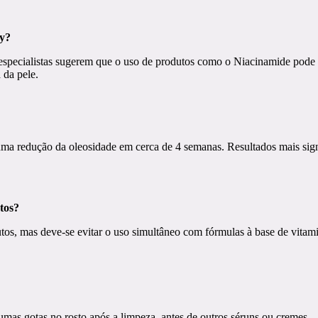
ry?
especialistas sugerem que o uso de produtos como o Niacinamide pode c
 da pele.
 uma redução da oleosidade em cerca de 4 semanas. Resultados mais si
tos?
, mas deve-se evitar o uso simultâneo com fórmulas à base de vitamina
mas gotas no rosto após a limpeza, antes de outros séruns ou cremes.