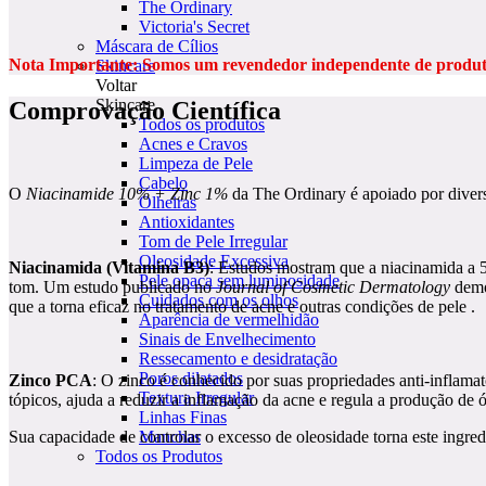
The Ordinary
Victoria's Secret
Máscara de Cílios
Nota Importante: Somos um revendedor independente de produto
Skincare
Voltar
Skincare
Comprovação Científica
Todos os produtos
Acnes e Cravos
Limpeza de Pele
Cabelo
O
Niacinamide 10% + Zinc 1%
da The Ordinary é apoiado por diversa
Olheiras
Antioxidantes
Tom de Pele Irregular
Oleosidade Excessiva
Niacinamida (Vitamina B3)
: Estudos mostram que a niacinamida a 
Pele opaca sem luminosidade
tom. Um estudo publicado no
Journal of Cosmetic Dermatology
demon
Cuidados com os olhos
que a torna eficaz no tratamento de acne e outras condições de pele .
Aparência de vermelhidão
Sinais de Envelhecimento
Ressecamento e desidratação
Poros dilatados
Zinco PCA
: O zinco é conhecido por suas propriedades anti-inflama
Textura Irregular
tópicos, ajuda a reduzir a inflamação da acne e regula a produção de 
Linhas Finas
Sua capacidade de controlar o excesso de oleosidade torna este ingredi
Manchas
Todos os Produtos