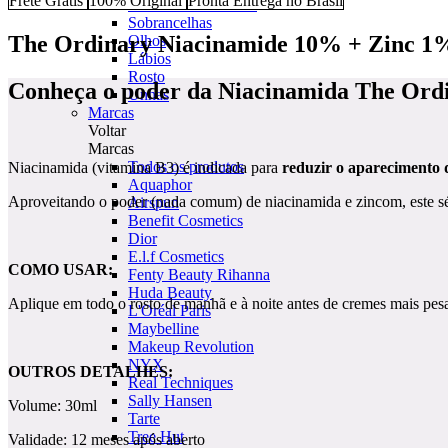
Frete Grátis
100% Original
Pronta Entrega no Brasil
Acessórios e Pincéis
Sobrancelhas
The Ordinary Niacinamide 10% + Zinc 1% 
Olhos
Lábios
Rosto
Conheça o poder da Niacinamida The Ordi
Unhas
Marcas
Voltar
Marcas
Todos os produtos
Niacinamida (vitamina B3) é indicada para
reduzir o aparecimento
Aquaphor
Aproveitando o poder (nada comum) de niacinamida e zincom, este sé
Airspun
Benefit Cosmetics
Dior
E.l.f Cosmetics
COMO USAR:
Fenty Beauty Rihanna
Huda Beauty
Aplique em todo o rosto de manhã e à noite antes de cremes mais pes
L'Oréal Paris
Maybelline
Makeup Revolution
NYX
OUTROS DETALHES:
Real Techniques
Sally Hansen
Volume: 30ml
Tarte
Tree Hut
Validade: 12 meses após aberto