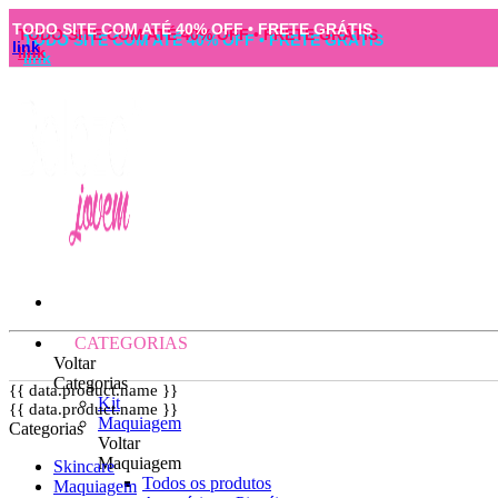
TODO SITE COM ATÉ 40% OFF • FRETE GRÁTIS
link
CATEGORIAS
Voltar
Categorias
{{ data.product.name }}
Kit
{{ data.product.name }}
Maquiagem
Categorias
Voltar
Maquiagem
Skincare
Todos os produtos
Maquiagem