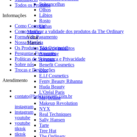
Sobrancelhas
Todos os Produtos
Olhos
Lábios
Informações
Rosto
Como Comprar
Unhas
Como verificar a validade dos produtos da The Ordinary
Marcas
Formas de Pagamento
Voltar
Nossa História
Marcas
Os Produtos São Originais?
Todos os produtos
Perguntas Frequentes
Aquaphor
Politicas de Seguranca e Privacidade
Airspun
Sobre nós
Benefit Cosmetics
Trocas e Devoluções
Dior
E.l.f Cosmetics
Atendimento
Fenty Beauty Rihanna
Huda Beauty
L'Oréal Paris
contato@belezajovem.com.br
Maybelline
Makeup Revolution
instagram
NYX
instagram
Real Techniques
youtube
Sally Hansen
youtube
Tarte
tiktok
Tree Hut
tiktok
The Ordinary