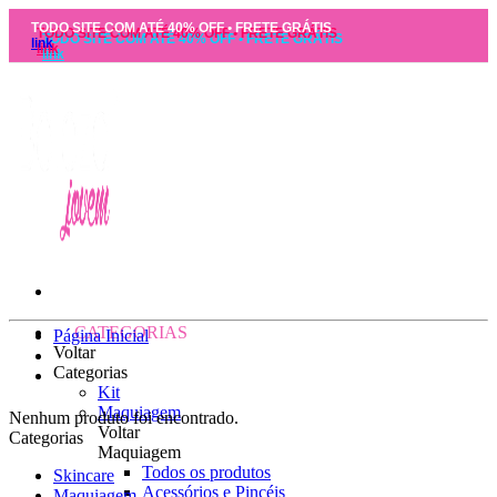
TODO SITE COM ATÉ 40% OFF • FRETE GRÁTIS
link
CATEGORIAS
Página Inicial
Voltar
Categorias
Kit
Maquiagem
Nenhum produto foi encontrado.
Voltar
Categorias
Maquiagem
Todos os produtos
Skincare
Acessórios e Pincéis
Maquiagem